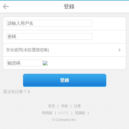
登錄
安全提問(未設置請忽略)
登錄
還沒有註冊？
首頁
|
登錄
|
註冊
簡易版
|
觸屏版
|
電腦版
|
© Comsenz Inc.