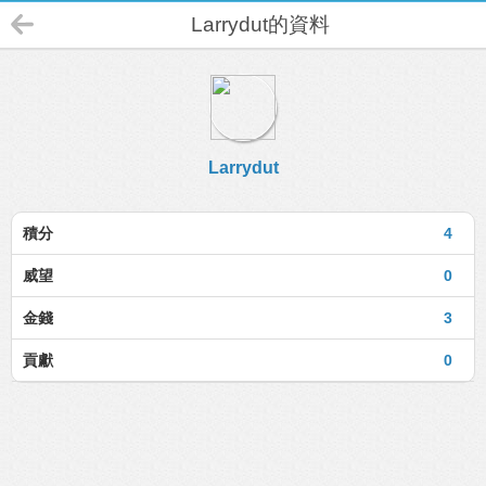
Larrydut的資料
Larrydut
積分
4
威望
0
金錢
3
貢獻
0