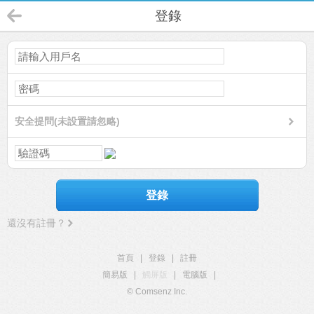
登錄
安全提問(未設置請忽略)
登錄
還沒有註冊？
首頁
|
登錄
|
註冊
簡易版
|
觸屏版
|
電腦版
|
© Comsenz Inc.