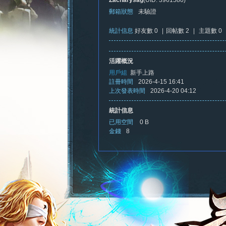
Zacharysag
(UID: 3961580)
郵箱狀態
未驗證
統計信息
好友數 0
|
回帖數 2
|
主題數 0
憶
活躍概況
用戶組
新手上路
註冊時間
2026-4-15 16:41
上次發表時間
2026-4-20 04:12
統計信息
已用空間
0 B
金錢
8
新