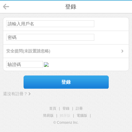
登錄
安全提問(未設置請忽略)
登錄
還沒有註冊？
首頁
|
登錄
|
註冊
簡易版
|
觸屏版
|
電腦版
|
© Comsenz Inc.