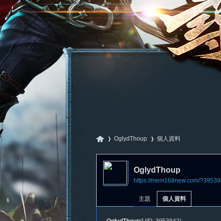
OglydThoup
個人資料
OglydThoup
https://mem168new.com/?39539
尋
›
›
主題
個人資料