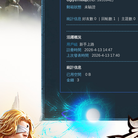
OglydThoup
(UID: 3953942)
郵箱狀態
未驗證
統計信息
好友數 0
|
回帖數 1
|
主題數 0
憶
活躍概況
用戶組
新手上路
註冊時間
2026-4-13 14:47
上次發表時間
2026-4-13 17:40
統計信息
已用空間
0 B
金錢
3
新