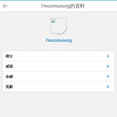
7mcomusorg的資料
7mcomusorg
積分
4
威望
0
金錢
4
貢獻
0