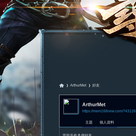
ArthurMet
好友
ArthurMet
https://mem168new.com/?43126
尋
›
›
主題
個人資料
當前共有
0
個好友