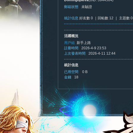
Domingopieva
(UID: 3944504)
郵箱狀態
未驗證
統計信息
好友數 0
|
回帖數 12
|
主題數 0
憶
活躍概況
用戶組
新手上路
註冊時間
2026-4-9 23:53
上次發表時間
2026-4-11 12:44
統計信息
已用空間
0 B
金錢
18
新