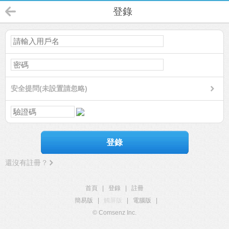
登錄
安全提問(未設置請忽略)
登錄
還沒有註冊？
首頁
|
登錄
|
註冊
簡易版
|
觸屏版
|
電腦版
|
© Comsenz Inc.