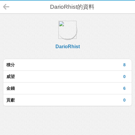
DarioRhist的資料
DarioRhist
積分
8
威望
0
金錢
6
貢獻
0