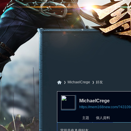
MichaelCrege
好友
MichaelCrege
https://mem168new.com/?43109
尋
›
›
主題
個人資料
當前共有
0
個好友