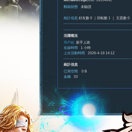
MichaelCrege
(UID: 3935404)
郵箱狀態
未驗證
統計信息
好友數 0
|
回帖數 1
|
主題數 0
憶
活躍概況
用戶組
新手上路
在線時間
1 小時
上次活動時間
2026-4-19 14:12
統計信息
已用空間
0 B
金錢
33
新