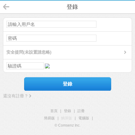
登錄
安全提問(未設置請忽略)
登錄
還沒有註冊？
首頁
|
登錄
|
註冊
簡易版
|
觸屏版
|
電腦版
|
© Comsenz Inc.