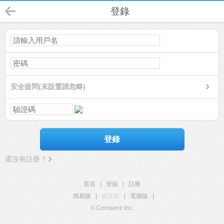
登錄
安全提問(未設置請忽略)
登錄
還沒有註冊？
首頁
|
登錄
|
註冊
簡易版
|
觸屏版
|
電腦版
|
© Comsenz Inc.