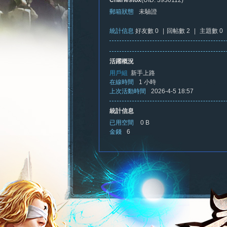
Charlestox
(UID: 3930112)
郵箱狀態
未驗證
統計信息
好友數 0
|
回帖數 2
|
主題數 0
憶
活躍概況
用戶組
新手上路
在線時間
1 小時
上次活動時間
2026-4-5 18:57
統計信息
已用空間
0 B
金錢
6
新