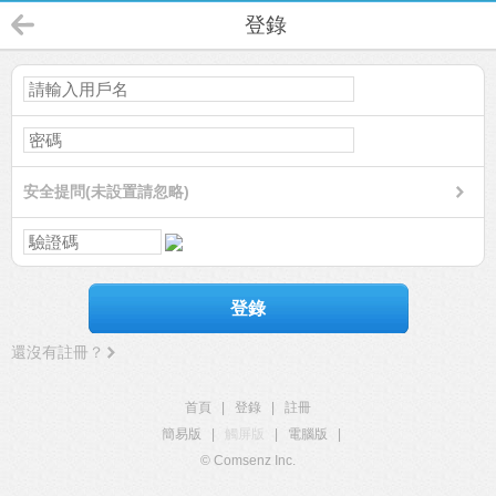
登錄
安全提問(未設置請忽略)
登錄
還沒有註冊？
首頁
|
登錄
|
註冊
簡易版
|
觸屏版
|
電腦版
|
© Comsenz Inc.