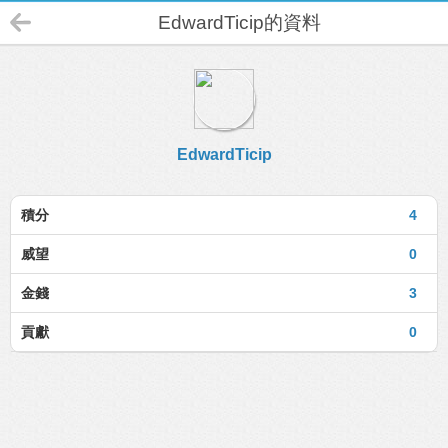
EdwardTicip的資料
EdwardTicip
積分
4
威望
0
金錢
3
貢獻
0