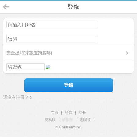
登錄
安全提問(未設置請忽略)
登錄
還沒有註冊？
首頁
|
登錄
|
註冊
簡易版
|
觸屏版
|
電腦版
|
© Comsenz Inc.