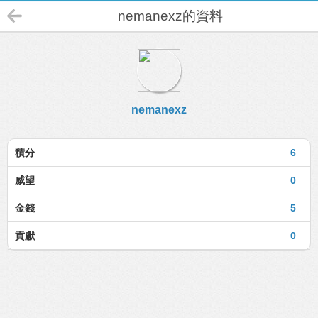
nemanexz的資料
nemanexz
積分
6
威望
0
金錢
5
貢獻
0