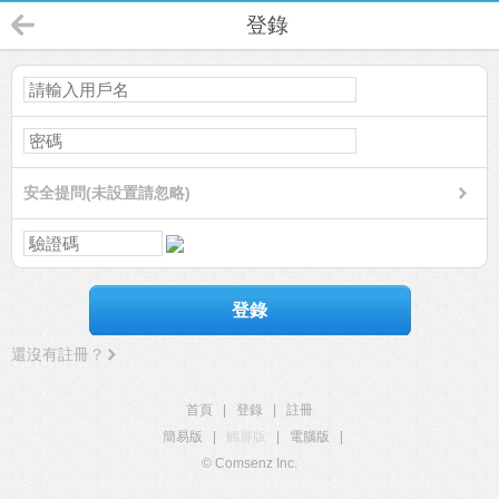
登錄
安全提問(未設置請忽略)
登錄
還沒有註冊？
首頁
|
登錄
|
註冊
簡易版
|
觸屏版
|
電腦版
|
© Comsenz Inc.