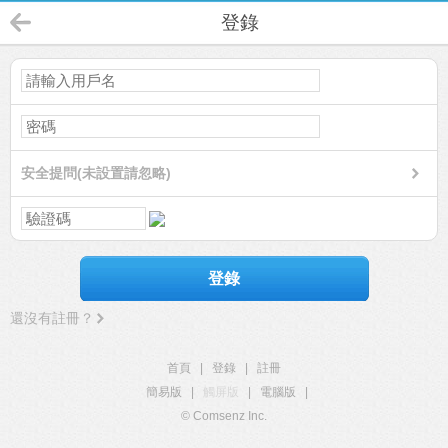
登錄
安全提問(未設置請忽略)
登錄
還沒有註冊？
首頁
|
登錄
|
註冊
簡易版
|
觸屏版
|
電腦版
|
© Comsenz Inc.