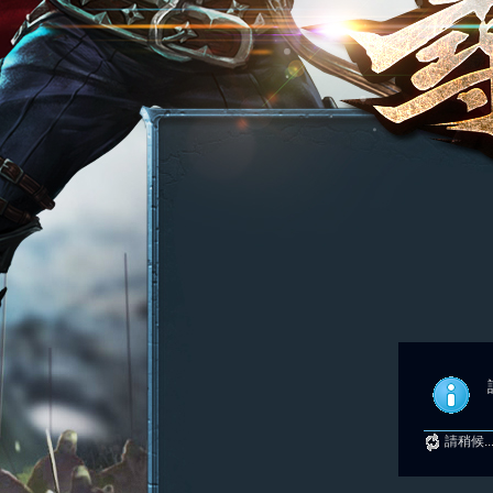
請稍候..