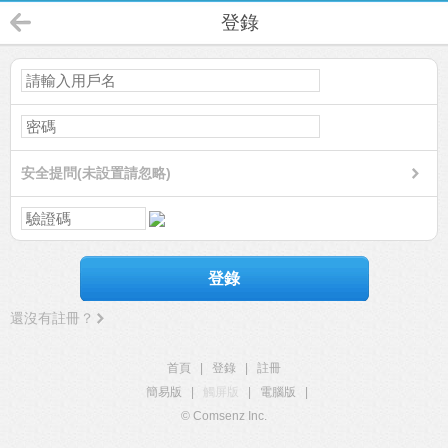
登錄
安全提問(未設置請忽略)
登錄
還沒有註冊？
首頁
|
登錄
|
註冊
簡易版
|
觸屏版
|
電腦版
|
© Comsenz Inc.