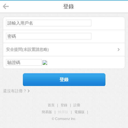
登錄
安全提問(未設置請忽略)
登錄
還沒有註冊？
首頁
|
登錄
|
註冊
簡易版
|
觸屏版
|
電腦版
|
© Comsenz Inc.