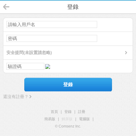
登錄
安全提問(未設置請忽略)
登錄
還沒有註冊？
首頁
|
登錄
|
註冊
簡易版
|
觸屏版
|
電腦版
|
© Comsenz Inc.