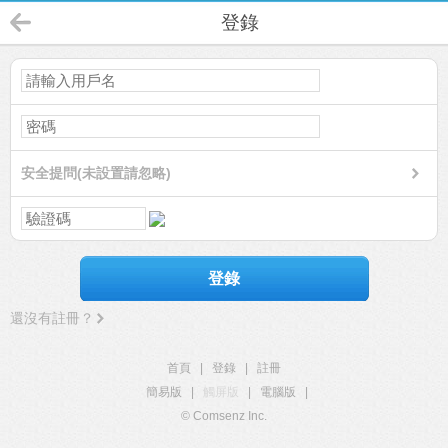
登錄
安全提問(未設置請忽略)
登錄
還沒有註冊？
首頁
|
登錄
|
註冊
簡易版
|
觸屏版
|
電腦版
|
© Comsenz Inc.