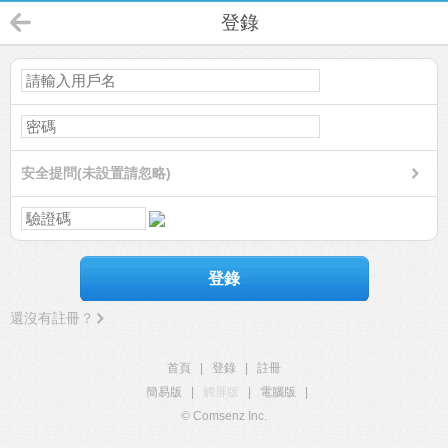
登錄
安全提問(未設置請忽略)
登錄
還沒有註冊？
首頁
|
登錄
|
註冊
簡易版
|
觸屏版
|
電腦版
|
© Comsenz Inc.