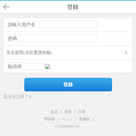
登錄
安全提問(未設置請忽略)
登錄
還沒有註冊？
首頁
|
登錄
|
註冊
簡易版
|
觸屏版
|
電腦版
|
© Comsenz Inc.