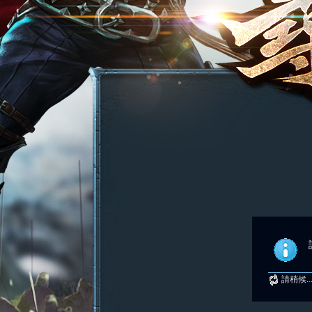
請稍候..