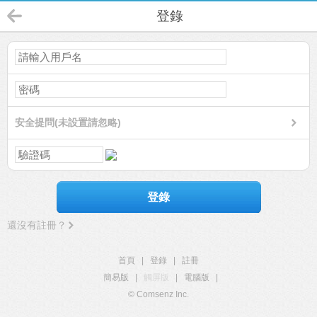
登錄
安全提問(未設置請忽略)
登錄
還沒有註冊？
首頁
|
登錄
|
註冊
簡易版
|
觸屏版
|
電腦版
|
© Comsenz Inc.