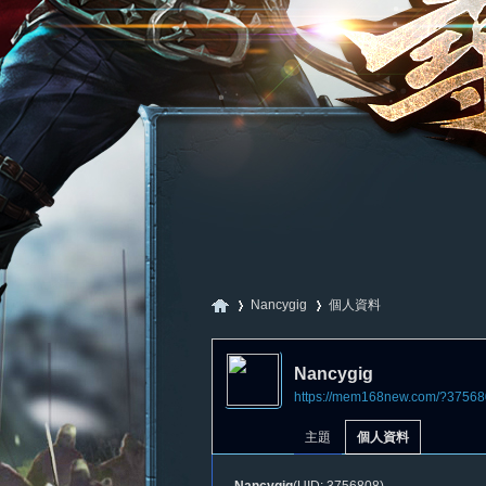
Nancygig
個人資料
Nancygig
https://mem168new.com/?37568
尋
›
›
主題
個人資料