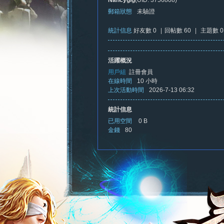
Nancygig
(UID: 3756808)
郵箱狀態
未驗證
統計信息
好友數 0
|
回帖數 60
|
主題數 0
憶
活躍概況
用戶組
註冊會員
在線時間
10 小時
上次活動時間
2026-7-13 06:32
統計信息
已用空間
0 B
金錢
80
新