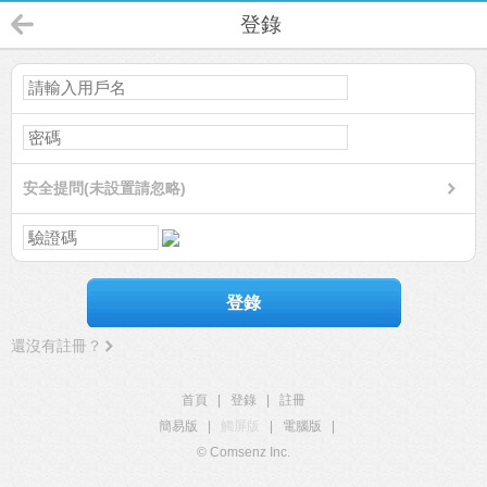
登錄
安全提問(未設置請忽略)
登錄
還沒有註冊？
首頁
|
登錄
|
註冊
簡易版
|
觸屏版
|
電腦版
|
© Comsenz Inc.