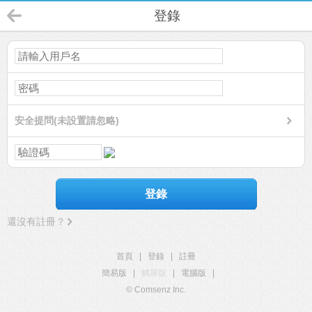
登錄
安全提問(未設置請忽略)
登錄
還沒有註冊？
首頁
|
登錄
|
註冊
簡易版
|
觸屏版
|
電腦版
|
© Comsenz Inc.