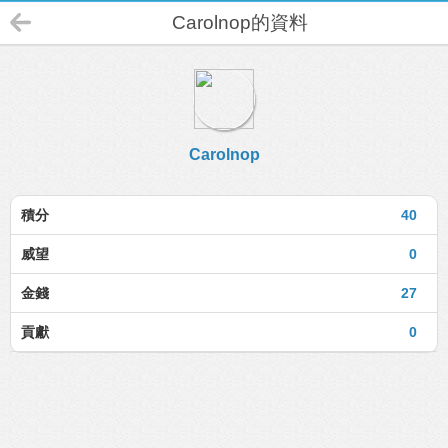
Carolnop的資料
Carolnop
積分
40
威望
0
金錢
27
貢獻
0