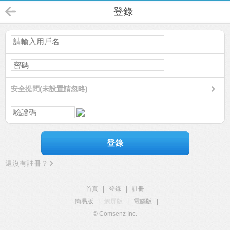
登錄
安全提問(未設置請忽略)
登錄
還沒有註冊？
首頁
|
登錄
|
註冊
簡易版
|
觸屏版
|
電腦版
|
© Comsenz Inc.