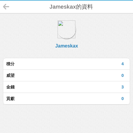
Jameskax的資料
Jameskax
積分
4
威望
0
金錢
3
貢獻
0