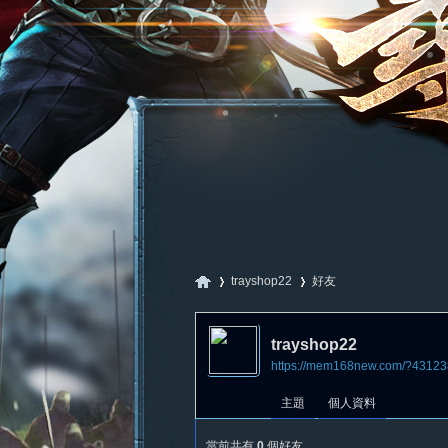
trayshop22
好友
trayshop22
https://mem168new.com/?43123
尋
›
›
主題
個人資料
當前共有
0
個好友