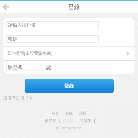
登錄
安全提問(未設置請忽略)
登錄
還沒有註冊？
首頁
|
登錄
|
註冊
簡易版
|
觸屏版
|
電腦版
|
© Comsenz Inc.