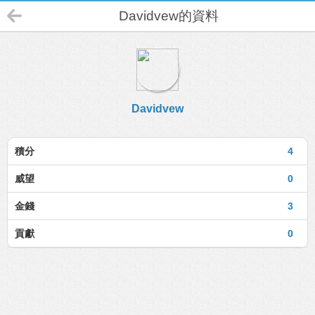
Davidvew的資料
Davidvew
積分
4
威望
0
金錢
3
貢獻
0