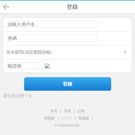
登錄
安全提問(未設置請忽略)
登錄
還沒有註冊？
首頁
|
登錄
|
註冊
簡易版
|
觸屏版
|
電腦版
|
© Comsenz Inc.