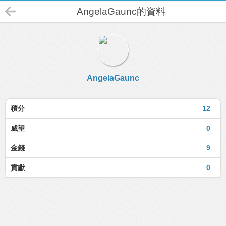
AngelaGaunc的資料
AngelaGaunc
積分
12
威望
0
金錢
9
貢獻
0