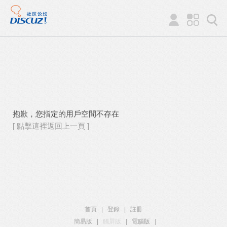
抱歉，您指定的用戶空間不存在
[ 點擊這裡返回上一頁 ]
首頁
|
登錄
|
註冊
簡易版
|
觸屏版
|
電腦版
|