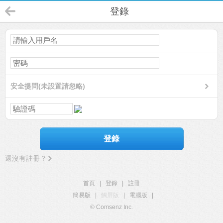
登錄
安全提問(未設置請忽略)
登錄
還沒有註冊？
首頁
|
登錄
|
註冊
簡易版
|
觸屏版
|
電腦版
|
© Comsenz Inc.