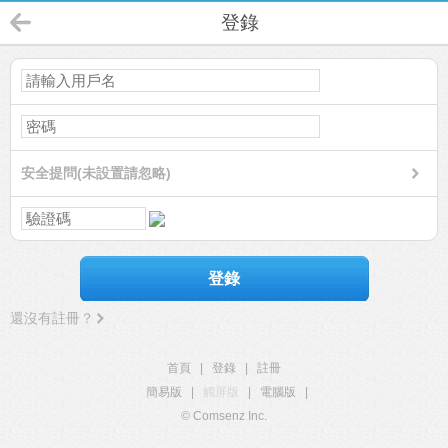
登錄
安全提問(未設置請忽略)
登錄
還沒有註冊？
首頁
|
登錄
|
註冊
簡易版
|
觸屏版
|
電腦版
|
© Comsenz Inc.