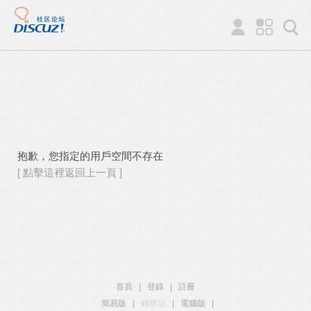
抱歉，您指定的用戶空間不存在
[ 點擊這裡返回上一頁 ]
首頁
|
登錄
|
註冊
簡易版
|
觸屏版
|
電腦版
|