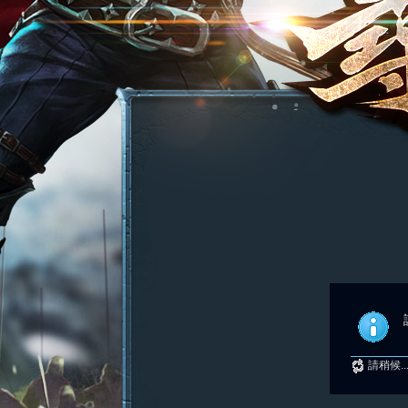
請稍候..