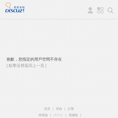
抱歉，您指定的用戶空間不存在
[ 點擊這裡返回上一頁 ]
首頁
|
登錄
|
註冊
簡易版
|
觸屏版
|
電腦版
|