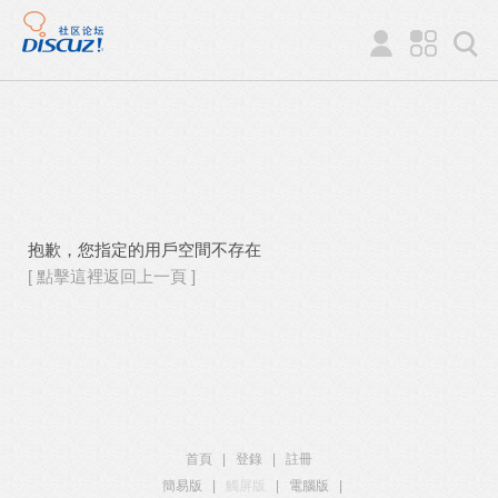
抱歉，您指定的用戶空間不存在
[ 點擊這裡返回上一頁 ]
首頁
|
登錄
|
註冊
簡易版
|
觸屏版
|
電腦版
|