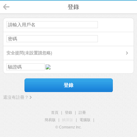
登錄
安全提問(未設置請忽略)
登錄
還沒有註冊？
首頁
|
登錄
|
註冊
簡易版
|
觸屏版
|
電腦版
|
© Comsenz Inc.